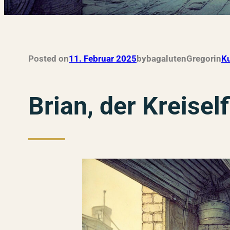
Posted on
11. Februar 2025
by
bagalutenGregor
in
Ku
Brian, der Kreise