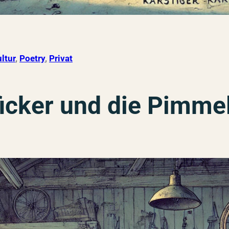
ltur
, 
Poetry
, 
Privat
lficker und die Pimm