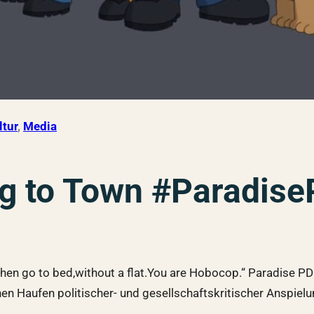
ltur
, 
Media
g to Town #Paradis
n go to bed,without a flat.You are Hobocop.“ Paradise PD i
n Haufen politischer- und gesellschaftskritischer Anspielun