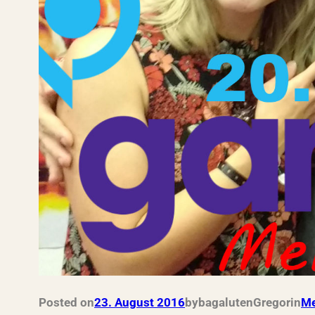
Posted on
23. August 2016
by
bagalutenGregor
in
Me