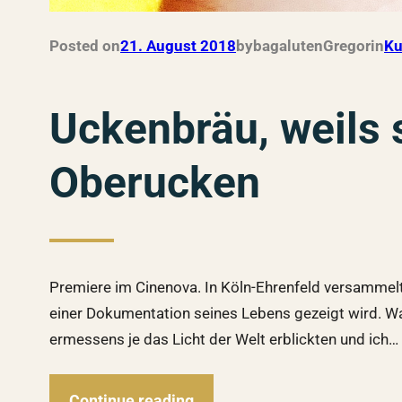
Posted on
21. August 2018
by
bagalutenGregor
in
Ku
Uckenbräu, weils 
Oberucken
Premiere im Cinenova. In Köln-Ehrenfeld versammelt
einer Dokumentation seines Lebens gezeigt wird. Wa
ermessens je das Licht der Welt erblickten und ich…
Continue reading