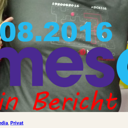
dia
, 
Privat