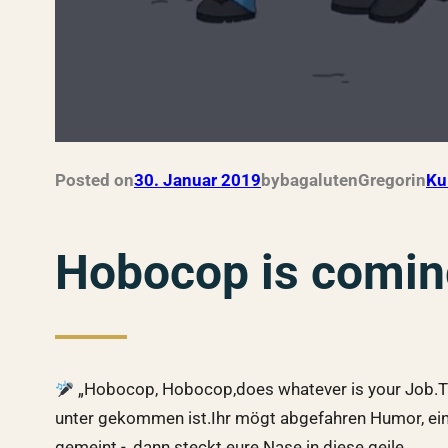
Posted on
30. Januar 2019
by
bagalutenGregor
in
Ku
Hobocop is comin
„Hobocop, Hobocop,does whatever is your Job.The
unter gekommen ist.Ihr mögt abgefahren Humor, eine
gemeint -, dann steckt eure Nase in diese geile…