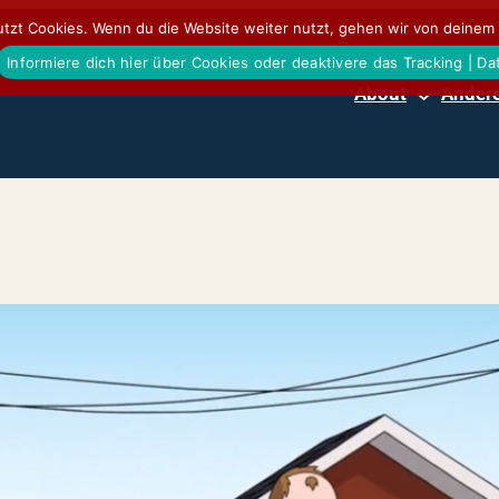
tzt Cookies. Wenn du die Website weiter nutzt, gehen wir von deinem 
Informiere dich hier über Cookies oder deaktivere das Tracking | D
About
Andere