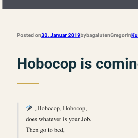
Posted on
30. Januar 2019
by
bagalutenGregor
in
Ku
Hobocop is comin
„Hobocop, Hobocop,
does whatever is your Job.
Then go to bed,