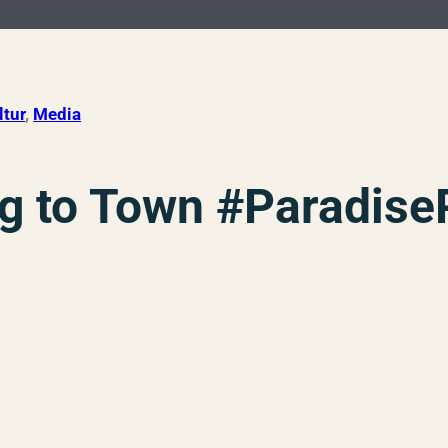
ltur
, 
Media
g to Town #Paradis