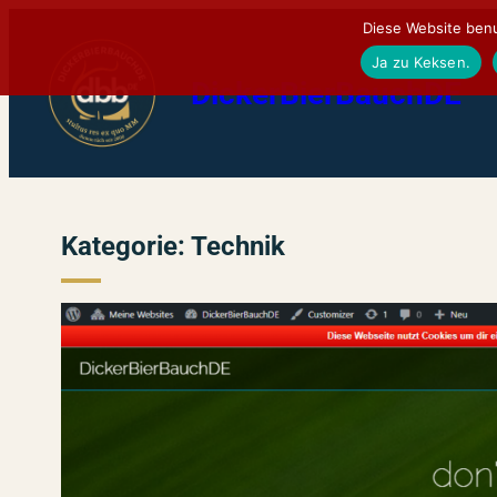
Zum
Diese Website benu
Inhalt
Ja zu Keksen.
DickerBierBauchDE
springen
Kategorie:
Technik