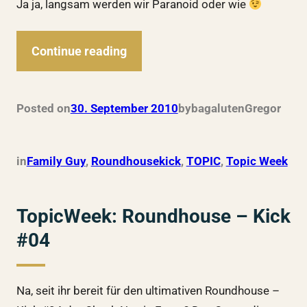
Ja ja, langsam werden wir Paranoid oder wie
Continue reading
Posted on
30. September 2010
by
bagalutenGregor
in
Family Guy
, 
Roundhousekick
, 
TOPIC
, 
Topic Week
TopicWeek: Roundhouse – Kick
#04
Na, seit ihr bereit für den ultimativen Roundhouse –