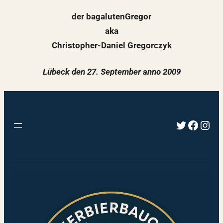
der bagalutenGregor
aka
Christopher-Daniel Gregorczyk
Lübeck den 27. September anno 2009
Twitter
Faceb
Inst