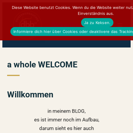
Zum
Diese Website benutzt Cookies. Wenn du die Website weiter nut
Einverständnis aus.
Inhalt
Ja zu Keksen.
springen
DickerBierBauchDE
Informiere dich hier über Cookies oder deaktivere das Tracki
a whole WELCOME
Willkommen
in meinem BLOG,
es ist immer noch im Aufbau,
darum sieht es hier auch