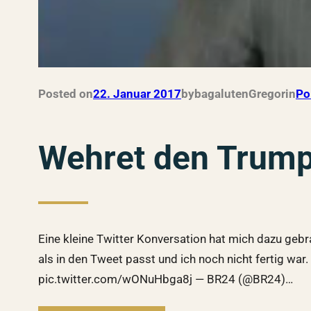
Posted on
22. Januar 2017
by
bagalutenGregor
in
Pol
Wehret den Trump
Eine kleine Twitter Konversation hat mich dazu gebr
als in den Tweet passt und ich noch nicht fertig w
pic.twitter.com/wONuHbga8j — BR24 (@BR24)…