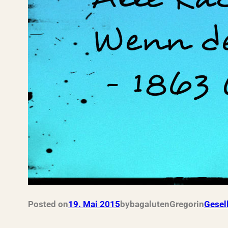
Posted on
19. Mai 2015
by
bagalutenGregor
in
Gesel