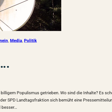
mein
, 
Media
, 
Politik
….
 billigem Populismus getrieben. Wo sind die Inhalte? Es sche
r der SPD Landtagsfraktion sich bemüht eine Pressemittei
l besser…