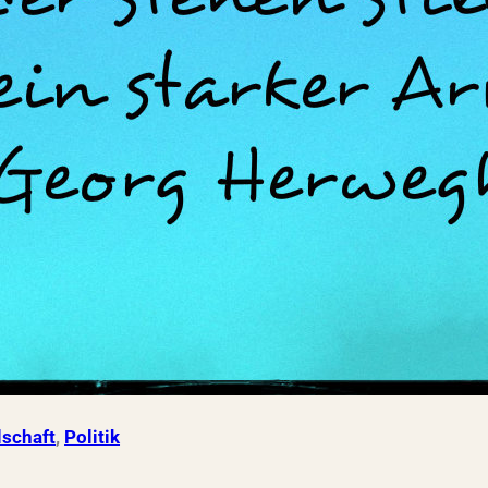
lschaft
, 
Politik