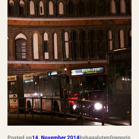
Posted on
14. November 2014
by
bagalutenGregor
in