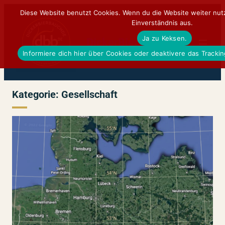
Zum
Diese Website benutzt Cookies. Wenn du die Website weiter nut
Einverständnis aus.
Inhalt
Ja zu Keksen.
springen
DickerBierBauchDE
Informiere dich hier über Cookies oder deaktivere das Tracki
Kategorie:
Gesellschaft