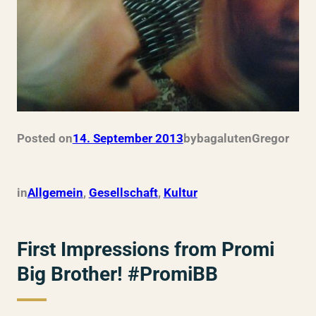
Posted on
14. September 2013
by
bagalutenGregor
in
Allgemein
, 
Gesellschaft
, 
Kultur
First Impressions from Promi
Big Brother! #PromiBB