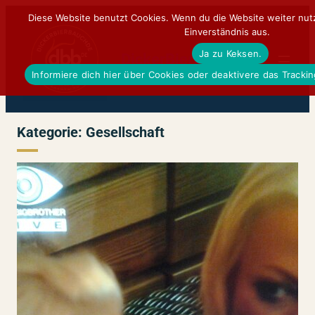
Zum
Diese Website benutzt Cookies. Wenn du die Website weiter nut
Einverständnis aus.
Inhalt
Ja zu Keksen.
springen
DickerBierBauchDE
Informiere dich hier über Cookies oder deaktivere das Tracki
Kategorie:
Gesellschaft