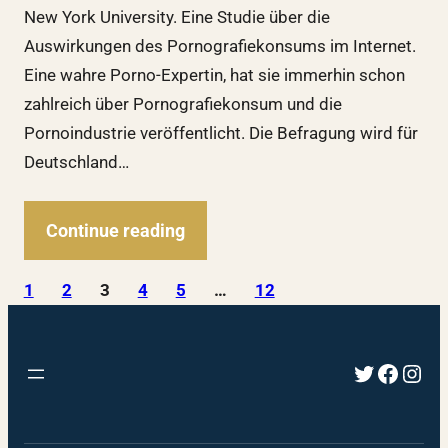
New York University. Eine Studie über die
Auswirkungen des Pornografiekonsums im Internet.
Eine wahre Porno-Expertin, hat sie immerhin schon
zahlreich über Pornografiekonsum und die
Pornoindustrie veröffentlicht. Die Befragung wird für
Deutschland…
Continue reading
1
2
3
4
5
…
12
Twitter
Faceb
Inst