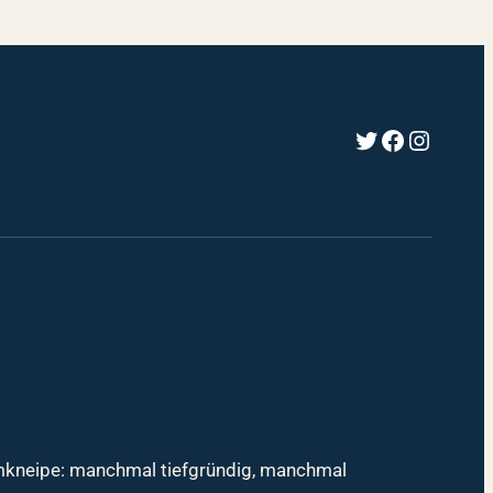
Twitter
Faceboo
Instag
mmkneipe: manchmal tiefgründig, manchmal