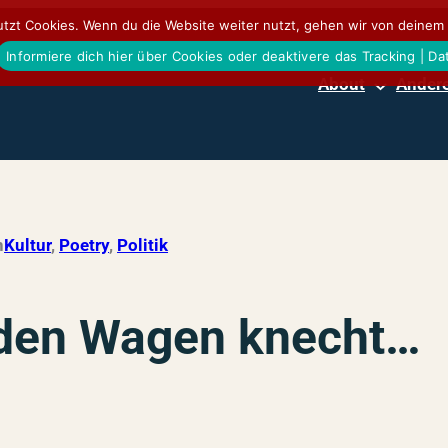
tzt Cookies. Wenn du die Website weiter nutzt, gehen wir von deinem 
Informiere dich hier über Cookies oder deaktivere das Tracking | D
About
Andere
n
Kultur
, 
Poetry
, 
Politik
e den Wagen knecht…