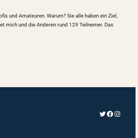
ofis und Amateuren. Warum? Sie alle haben ein Ziel,
tet mich und die Anderen rund 129 Teilnemer. Das
Twitter
Faceboo
Instag