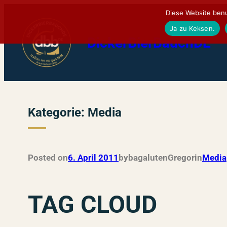
Zum
Diese Website benu
Inhalt
Ja zu Keksen.
DickerBierBauchDE
springen
Kategorie:
Media
Posted on
6. April 2011
by
bagalutenGregor
in
Media
TAG CLOUD