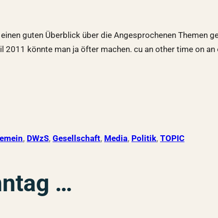
en einen guten Überblick über die Angesprochenen Themen ge
il 2011 könnte man ja öfter machen. cu an other time on an
gemein
, 
DWzS
, 
Gesellschaft
, 
Media
, 
Politik
, 
TOPIC
nntag …