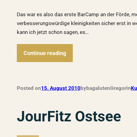
Das war es also das erste BarCamp an der Förde, m
verbesserungswürdige kleinigkeiten sicher erst in 
kann ich jetzt schon sagen, es…
Continue reading
Posted on
15. August 2010
by
bagalutenGregor
in
Ku
JourFitz Ostsee