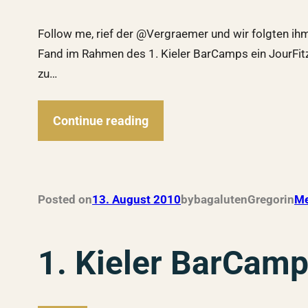
Follow me, rief der @Vergraemer und wir folgten ihm
Fand im Rahmen des 1. Kieler BarCamps ein JourFitz 
zu…
Continue reading
Posted on
13. August 2010
by
bagalutenGregor
in
Me
1. Kieler BarCam