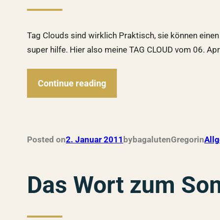
Tag Clouds sind wirklich Praktisch, sie können ein
super hilfe. Hier also meine TAG CLOUD vom 06. Apr
Continue reading
Posted on
2. Januar 2011
by
bagalutenGregor
in
All
Das Wort zum So