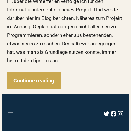
Hi, über die Winterferien verfolge ich für den
Informatik unterricht ein neues Projekt. Und werde
darüber hier im Blog berichten. Näheres zum Projekt
im Anhang. Geplant ist übrigens nicht alles neu zu
Programmieren, sondern eher aus bestehenden,
etwas neues zu machen. Deshalb wer anregungen
hat, was man als Grundlage nutzen könnte, immer
her mit den tips… cu an…
Continue reading
Twitter
Faceb
Inst