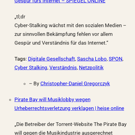
Gespür fürs Internet – SPIEGEL ONLINE
„tl;dr
Cyber-Stalking wächst mit den sozialen Medien –
zur sinnvollen Bekämpfung fehlen vor allem
Gespür und Verständnis für das Internet.“
Tags
:
Digitale Gesellschaft
,
Sascha Lobo
,
SPON
,
Cyber Stalking
,
Verständnis
,
Netzpolitik
– By
Christopher-Daniel Gregorczyk
Pirate Bay will Musiklobby wegen
Urheberrechtsverletzung verklagen | heise online
„Die Betreiber der Torrent-Website The Pirate Bay
will gegen die Musikindustrie ausgerechnet