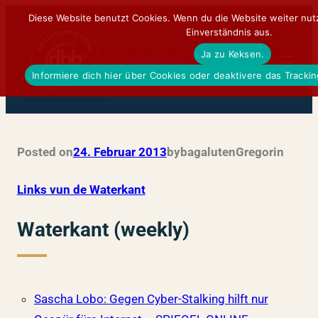
Zum
Diese Website benutzt Cookies. Wenn du die Website weiter nut
Einverständnis aus.
Inhalt
Ja zu Keksen.
springen
DickerBierBauchDE
Informiere dich hier über Cookies oder deaktivere das Tracki
Posted on
24. Februar 2013
by
bagalutenGregor
in
Links vun de Waterkant
Waterkant (weekly)
Sascha Lobo: Gegen Cyber-Stalking hilft nur