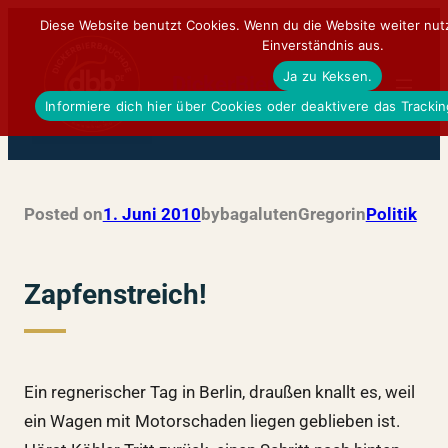
Zum
Diese Website benutzt Cookies. Wenn du die Website weiter nut
Einverständnis aus.
Inhalt
Ja zu Keksen.
springen
DickerBierBauchDE
Informiere dich hier über Cookies oder deaktivere das Tracki
Posted on
1. Juni 2010
by
bagalutenGregor
in
Politik
Zapfenstreich!
Ein regnerischer Tag in Berlin, draußen knallt es, weil
ein Wagen mit Motorschaden liegen geblieben ist.