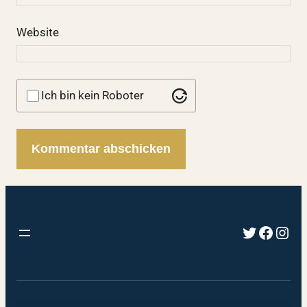
Website
Ich bin kein Roboter
Twitter
Faceb
Inst