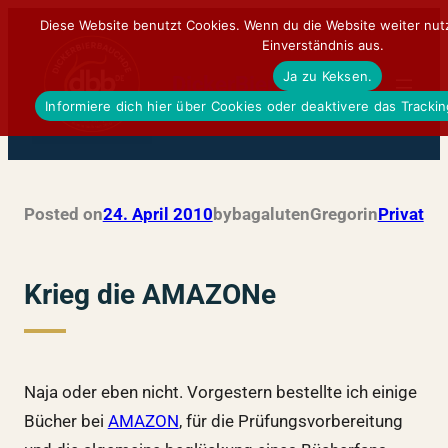
Zum
Diese Website benutzt Cookies. Wenn du die Website weiter nut
Einverständnis aus.
Inhalt
Ja zu Keksen.
springen
DickerBierBauchDE
Informiere dich hier über Cookies oder deaktivere das Tracki
Posted on
24. April 2010
by
bagalutenGregor
in
Privat
Krieg die AMAZONe
Naja oder eben nicht. Vorgestern bestellte ich einige
Bücher bei
AMAZON
, für die Prüfungsvorbereitung