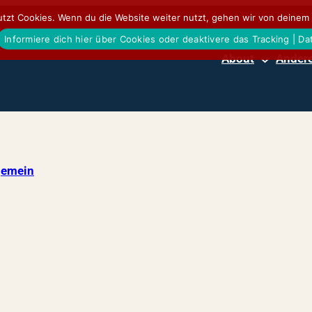
tzt Cookies. Wenn du die Website weiter nutzt, gehen wir von deinem 
Informiere dich hier über Cookies oder deaktivere das Tracking | D
About
Andere
gemein