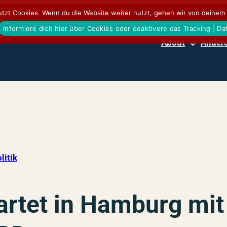
tzt Cookies. Wenn du die Website weiter nutzt, gehen wir von deinem 
Informiere dich hier über Cookies oder deaktivere das Tracking | D
About
Andere
litik
artet in Hamburg mi