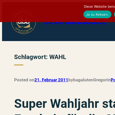
Zum
Diese Website benu
Inhalt
Ja zu Keksen.
DickerBierBauchDE
springen
Schlagwort:
WAHL
Posted on
21. Februar 2011
by
bagalutenGregor
in
Po
Super Wahljahr st