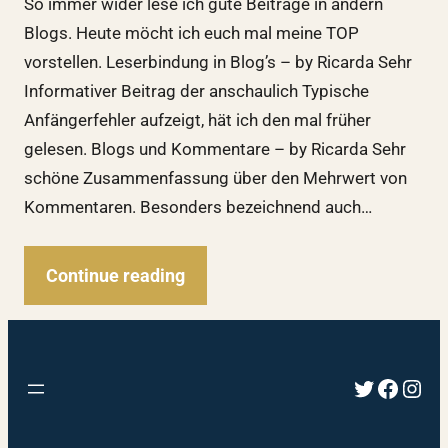
So immer wider lese ich gute Beiträge in andern
Blogs. Heute möcht ich euch mal meine TOP
vorstellen. Leserbindung in Blog’s – by Ricarda Sehr
Informativer Beitrag der anschaulich Typische
Anfängerfehler aufzeigt, hät ich den mal früher
gelesen. Blogs und Kommentare – by Ricarda Sehr
schöne Zusammenfassung über den Mehrwert von
Kommentaren. Besonders bezeichnend auch…
Continue reading
Twitter
Faceb
Inst