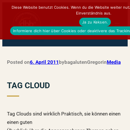
Zum
Diese Website benutzt Cookies. Wenn du die Website weiter nut
Einverständnis aus.
Inhalt
Ja zu Keksen.
springen
DickerBierBauchDE
Informiere dich hier über Cookies oder deaktivere das Tracki
Posted on
6. April 2011
by
bagalutenGregor
in
Media
TAG CLOUD
Tag Clouds sind wirklich Praktisch, sie können einen
einen guten