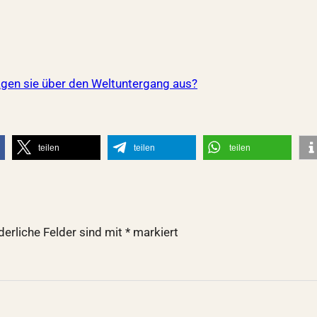
agen sie über den Weltuntergang aus?
teilen
teilen
teilen
derliche Felder sind mit
*
markiert