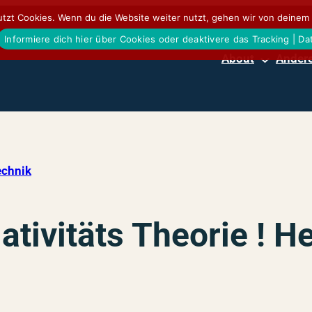
tzt Cookies. Wenn du die Website weiter nutzt, gehen wir von deinem 
Informiere dich hier über Cookies oder deaktivere das Tracking | D
About
Andere
echnik
ativitäts Theorie ! He