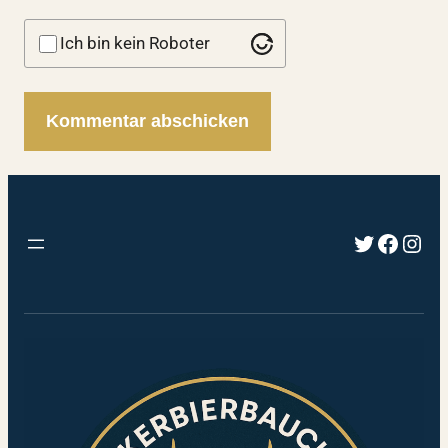
Ich bin kein Roboter
Twitter
Faceb
Inst