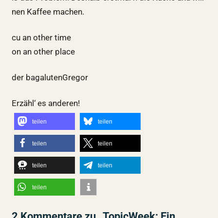
nen Kaffee machen.
cu an other time
on an other place
der bagalutenGregor
Erzähl‘ es anderen!
teilen
teilen
teilen
teilen
teilen
teilen
teilen
2 Kommentare zu „TopicWeek: Ein