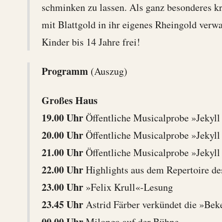
schminken zu lassen. Als ganz besonderes kr
mit Blattgold in ihr eigenes Rheingold verw
Kinder bis 14 Jahre frei!
Programm
(Auszug)
Großes Haus
19.00 Uhr
Öffentliche Musicalprobe »Jekyl
20.00 Uhr
Öffentliche Musicalprobe »Jekyl
21.00 Uhr
Öffentliche Musicalprobe »Jekyl
22.00 Uhr
Highlights aus dem Repertoire d
23.00 Uhr
»Felix Krull«-Lesung
23.45 Uhr
Astrid Färber verkündet die »Bek
00.00 Uhr
Milonga auf der Bühne