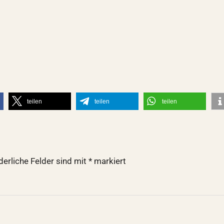
teilen
teilen
teilen
derliche Felder sind mit
*
markiert