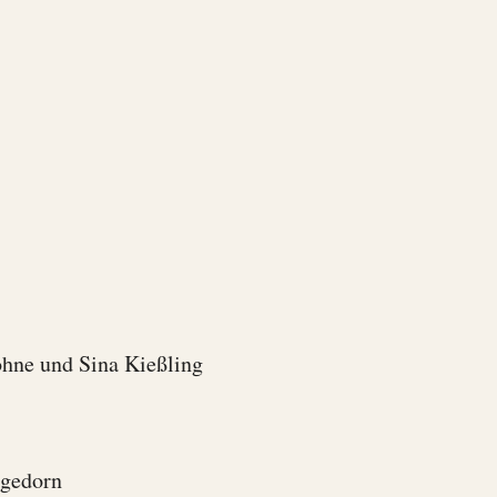
öhne und Sina Kießling
agedorn