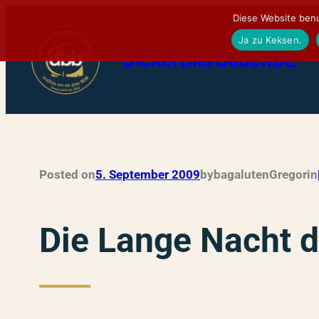
Zum
Diese Website benu
Inhalt
Ja zu Keksen.
DickerBierBauchDE
springen
Posted on
5. September 2009
by
bagalutenGregor
in
Die Lange Nacht d