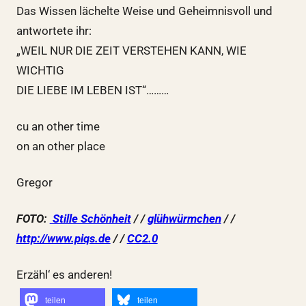
Das Wissen lächelte Weise und Geheimnisvoll und
antwortete ihr:
„WEIL NUR DIE ZEIT VERSTEHEN KANN, WIE
WICHTIG
DIE LIEBE IM LEBEN IST“………
cu an other time
on an other place
Gregor
FOTO:
Stille Schönheit
/ /
glühwürmchen
/ /
http://www.piqs.de
/ /
CC2.0
Erzähl‘ es anderen!
teilen
teilen