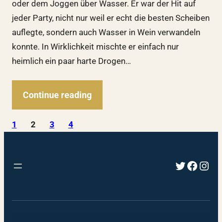
oder dem Joggen über Wasser. Er war der Hit auf
jeder Party, nicht nur weil er echt die besten Scheiben
auflegte, sondern auch Wasser in Wein verwandeln
konnte. In Wirklichkeit mischte er einfach nur
heimlich ein paar harte Drogen…
Continue reading
1
2
3
4
Twitter
Faceb
Inst