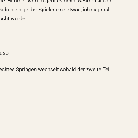
he. Himmel, worum geht es denn. Gestern als die
Gaben einige der Spieler eine etwas, ich sag mal
acht wurde.
n so
echtes Springen wechselt sobald der zweite Teil