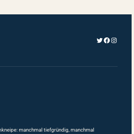
Twitter
Faceboo
Instag
mmkneipe: manchmal tiefgründig, manchmal