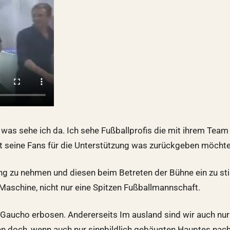
was sehe ich da. Ich sehe Fußballprofis die mit ihrem Tea
t seine Fans für die Unterstützung was zurückgeben möchte
ang zu nehmen und diesen beim Betreten der Bühne ein zu 
-Maschine, nicht nur eine Spitzen Fußballmannschaft.
t Gaucho erbosen. Andererseits Im ausland sind wir auch nur
hen doch, wenn auch nur sinnbildlich gebäugten Hauptes nac