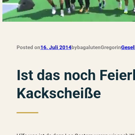
Posted on
16. Juli 2014
by
bagalutenGregor
in
Gesel
Ist das noch Feie
Kackscheiße