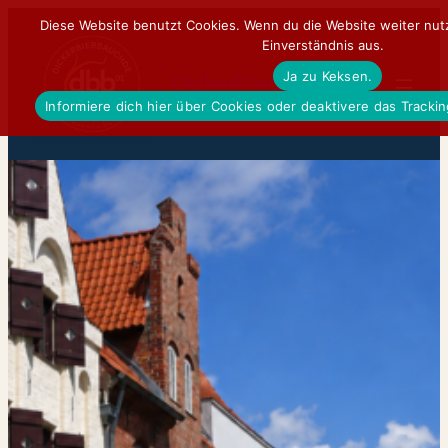
Zum
Diese Website benutzt Cookies. Wenn du die Website weiter nut
Einverständnis aus.
Inhalt
Ja zu Keksen.
springen
DickerBierBauchDE
Informiere dich hier über Cookies oder deaktivere das Tracki