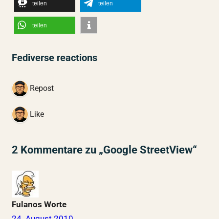
teilen
teilen
teilen
Fediverse reactions
1 Repost
1 Like
2 Kommentare zu „Google StreetView“
Fulanos Worte
24. August 2010