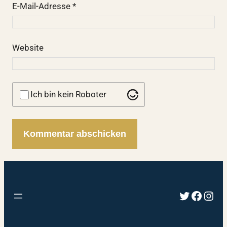
E-Mail-Adresse
*
Website
Ich bin kein Roboter
Twitter
Faceb
Inst