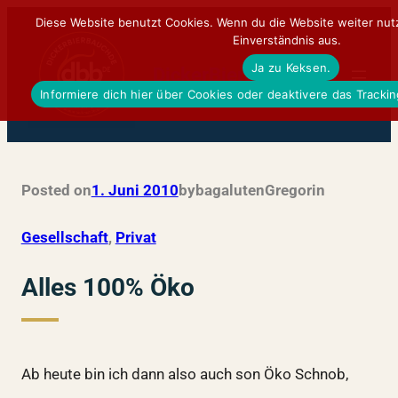
Zum
Diese Website benutzt Cookies. Wenn du die Website weiter nut
Einverständnis aus.
Inhalt
Ja zu Keksen.
springen
DickerBierBauchDE
Informiere dich hier über Cookies oder deaktivere das Tracki
Posted on
1. Juni 2010
by
bagalutenGregor
in
Gesellschaft
, 
Privat
Alles 100% Öko
Ab heute bin ich dann also auch son Öko Schnob,