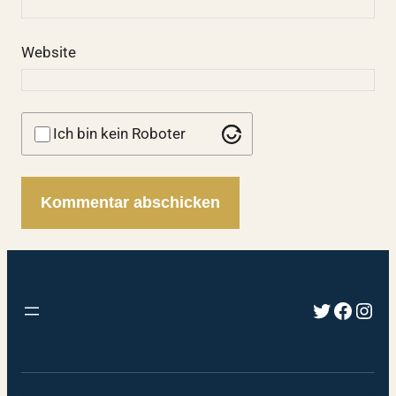
Website
Ich bin kein Roboter
Twitter
Faceb
Inst