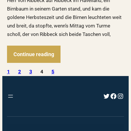
Herr von Ribbeck auf Ribbeck im Havelland, ein
Birnbaum in seinem Garten stand, und kam die
goldene Herbsteszeit und die Birnen leuchteten weit
und breit, da stopfte, wenn’s Mittag vom Turme
scholl, der von Ribbeck sich beide Taschen voll,
Continue reading
1
2
3
4
5
Twitter
Faceb
Inst