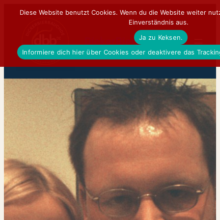
Zum
Diese Website benutzt Cookies. Wenn du die Website weiter nut
Einverständnis aus.
Inhalt
Ja zu Keksen.
springen
DickerBierBauchDE
Informiere dich hier über Cookies oder deaktivere das Tracki