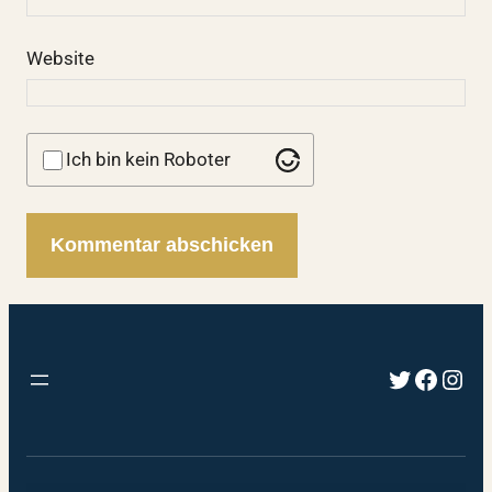
Website
Ich bin kein Roboter
Twitter
Faceb
Inst