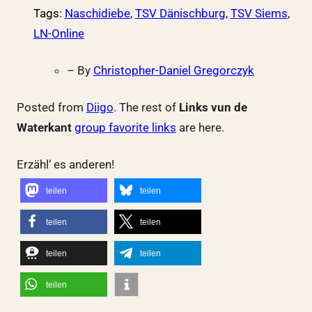
Tags
:
Naschidiebe
,
TSV Dänischburg
,
TSV Siems
,
LN-Online
– By
Christopher-Daniel Gregorczyk
Posted from
Diigo
. The rest of
Links vun de
Waterkant
group favorite links
are here.
Erzähl‘ es anderen!
teilen
teilen
teilen
teilen
teilen
teilen
teilen