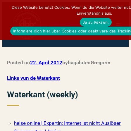
Zum
Diese Website benutzt Cookies. Wenn du die Website weiter nut
Einverständnis aus.
Inhalt
Ja zu Keksen.
springen
DickerBierBauchDE
Informiere dich hier über Cookies oder deaktivere das Tracki
Posted on
22. April 2012
by
bagalutenGregor
in
Links vun de Waterkant
Waterkant (weekly)
heise online | Expertin: Internet ist nicht Auslöser