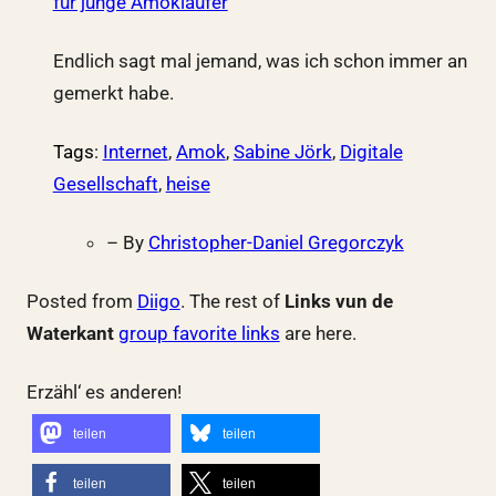
für junge Amokläufer
Endlich sagt mal jemand, was ich schon immer an
gemerkt habe.
Tags
:
Internet
,
Amok
,
Sabine Jörk
,
Digitale
Gesellschaft
,
heise
– By
Christopher-Daniel Gregorczyk
Posted from
Diigo
. The rest of
Links vun de
Waterkant
group favorite links
are here.
Erzähl‘ es anderen!
teilen
teilen
teilen
teilen