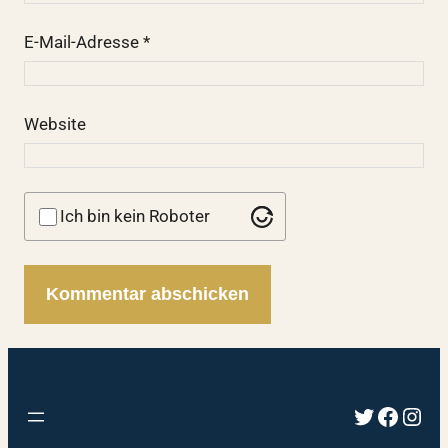
E-Mail-Adresse
*
Website
Ich bin kein Roboter
Twitter
Faceb
Inst