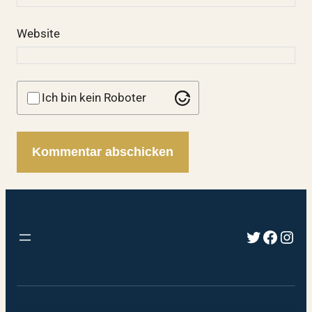
Website
Ich bin kein Roboter
Twitter
Faceb
Inst