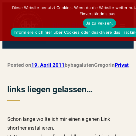
Zum
Diese Website benutzt Cookies. Wenn du die Website weiter nut
Einverständnis aus.
Inhalt
Ja zu Keksen.
springen
DickerBierBauchDE
Informiere dich hier über Cookies oder deaktivere das Tracki
Posted on
19. April 2011
by
bagalutenGregor
in
Privat
links liegen gelassen…
Schon lange wollte ich mir einen eigenen Link
shortner installieren.