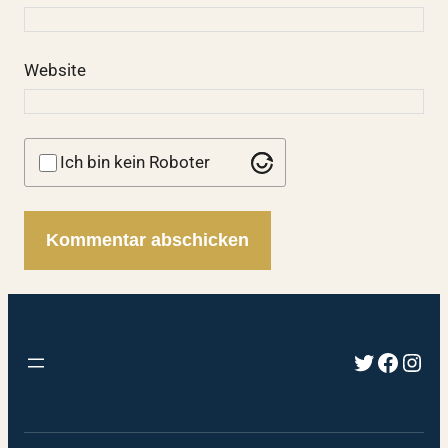
Website
Ich bin kein Roboter
Twitter
Faceb
Inst