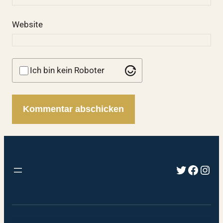
Website
Ich bin kein Roboter
Twitter
Faceb
Inst