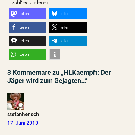
Erzähl‘ es anderen!
teilen
teilen
teilen
teilen
teilen
teilen
teilen
3 Kommentare zu „HLKaempft: Der
Jäger wird zum Gejagten…“
stefanhensch
17. Juni 2010