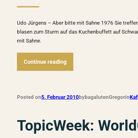
Udo Jürgens – Aber bitte mit Sahne 1976 Sie treffen
blasen zum Sturm auf das Kuchenbuffett auf Schwarzw
mit Sahne.
Continue reading
Posted on
5. Februar 2010
by
bagalutenGregor
in
Kaf
TopicWeek: World