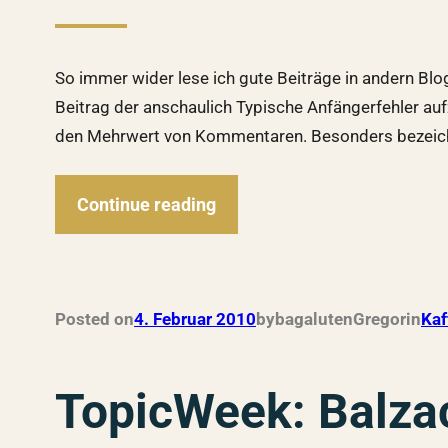
So immer wider lese ich gute Beiträge in andern Blo
Beitrag der anschaulich Typische Anfängerfehler a
den Mehrwert von Kommentaren. Besonders bezei
Continue reading
Posted on
4. Februar 2010
by
bagalutenGregor
in
Kaf
TopicWeek: Balza