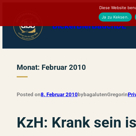
Zum
Diese Website benu
Inhalt
Ja zu Keksen.
DickerBierBauchDE
springen
Monat:
Februar 2010
Posted on
8. Februar 2010
by
bagalutenGregor
in
Pri
KzH: Krank sein i