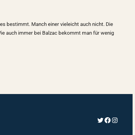
es bestimmt. Manch einer vieleicht auch nicht. Die
n. Wie auch immer bei Balzac bekommt man für wenig
Twitter
Faceboo
Instag