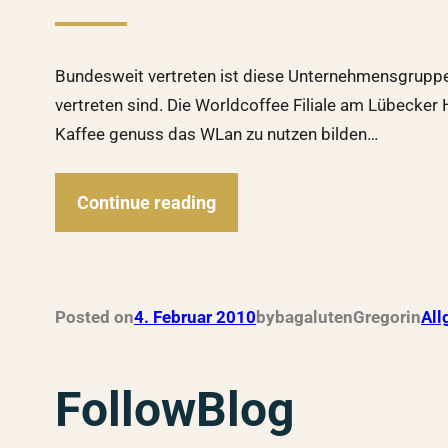
Bundesweit vertreten ist diese Unternehmensgruppe, 
vertreten sind. Die Worldcoffee Filiale am Lübecker 
Kaffee genuss das WLan zu nutzen bilden…
Continue reading
Posted on
4. Februar 2010
by
bagalutenGregor
in
All
FollowBlog