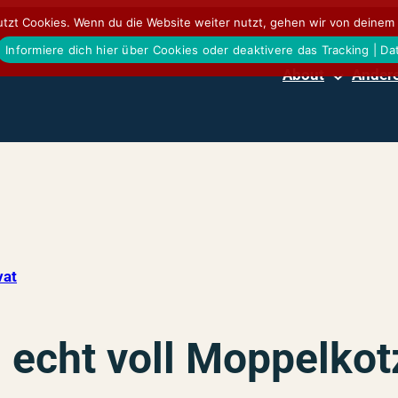
tzt Cookies. Wenn du die Website weiter nutzt, gehen wir von deinem 
Informiere dich hier über Cookies oder deaktivere das Tracking | D
About
Andere
vat
s echt voll Moppelkot