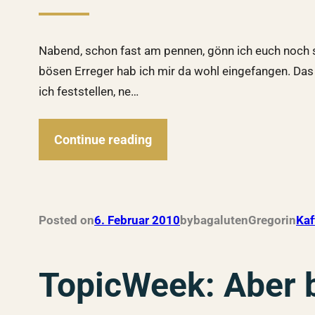
Nabend, schon fast am pennen, gönn ich euch noch sc
bösen Erreger hab ich mir da wohl eingefangen. Das
ich feststellen, ne…
Continue reading
Posted on
6. Februar 2010
by
bagalutenGregor
in
Kaf
TopicWeek: Aber b