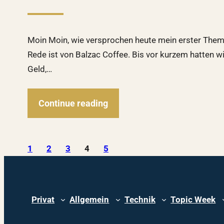
Moin Moin, wie versprochen heute mein erster Themen
Rede ist von Balzac Coffee. Bis vor kurzem hatten w
Geld,…
Continue reading
1
2
3
4
5
Privat
Allgemein
Technik
Topic Week