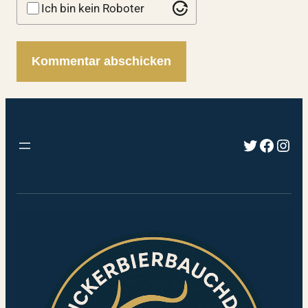
Ich bin kein Roboter
Twitter
Faceb
Inst