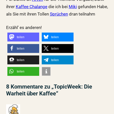
ihrer
Kaffee Chalange
die ich bei
Miki
gefunden Habe,
als Sie mit ihren Tollen
Sprüchen
dran teilnahm
Erzähl‘ es anderen!
teilen
teilen
teilen
teilen
teilen
teilen
teilen
8 Kommentare zu „TopicWeek: Die
Warheit über Kaffee“