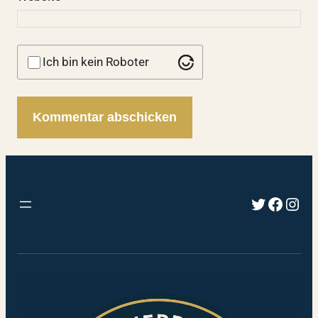
Ich bin kein Roboter
Twitter
Faceb
Inst