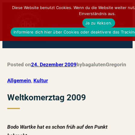
Zum
Diese Website benutzt Cookies. Wenn du die Website weiter nut
Einverständnis aus.
Inhalt
Ja zu Keksen.
springen
DickerBierBauchDE
Informiere dich hier über Cookies oder deaktivere das Tracki
Posted on
24. Dezember 2009
by
bagalutenGregor
in
Allgemein
, 
Kultur
Weltkomerztag 2009
Bodo Wartke hat es schon früh auf den Punkt