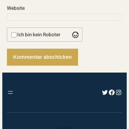
Website
Ich bin kein Roboter
Twitter
Faceb
Inst