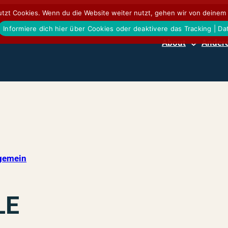
tzt Cookies. Wenn du die Website weiter nutzt, gehen wir von deinem 
Informiere dich hier über Cookies oder deaktivere das Tracking | D
About
Andere
gemein
LE