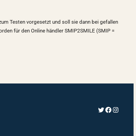
um Testen vorgesetzt und soll sie dann bei gefallen
 worden für den Online händler SMIP2SMILE (SMIP =
Twitter
Faceboo
Instag