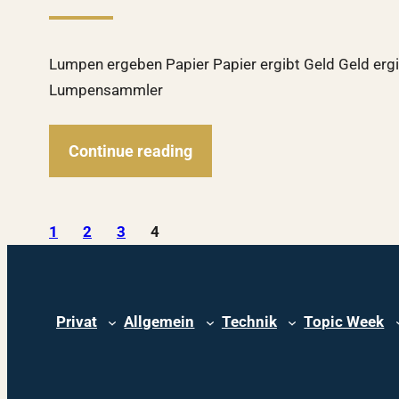
Lumpen ergeben Papier Papier ergibt Geld Geld erg
Lumpensammler
Continue reading
1
2
3
4
Privat
Allgemein
Technik
Topic Week