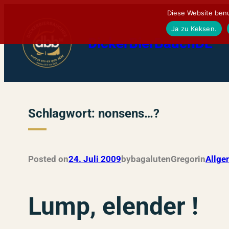
Zum
Diese Website benu
Inhalt
Ja zu Keksen.
DickerBierBauchDE
springen
Schlagwort:
nonsens…?
Posted on
24. Juli 2009
by
bagalutenGregor
in
Allge
Lump, elender !