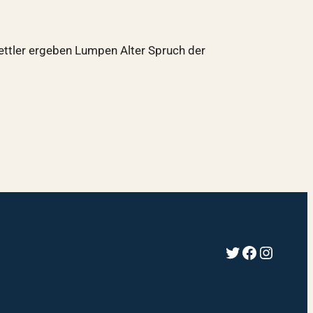
ettler ergeben Lumpen Alter Spruch der
Twitter
Faceboo
Instag