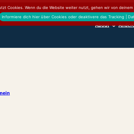
tzt Cookies. Wenn du die Website weiter nutzt, gehen wir von deinem 
Informiere dich hier über Cookies oder deaktivere das Tracking | D
About
Andere
mein