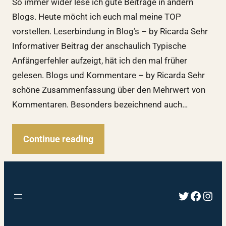
So immer wider lese ich gute Beiträge in andern
Blogs. Heute möcht ich euch mal meine TOP
vorstellen. Leserbindung in Blog’s – by Ricarda Sehr
Informativer Beitrag der anschaulich Typische
Anfängerfehler aufzeigt, hät ich den mal früher
gelesen. Blogs und Kommentare – by Ricarda Sehr
schöne Zusammenfassung über den Mehrwert von
Kommentaren. Besonders bezeichnend auch…
Continue reading
Twitter
Faceb
Inst