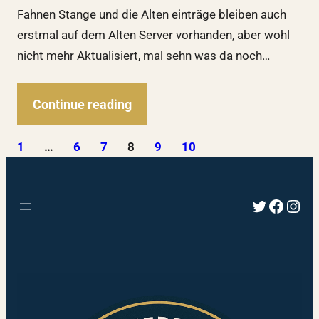
Fahnen Stange und die Alten einträge bleiben auch
erstmal auf dem Alten Server vorhanden, aber wohl
nicht mehr Aktualisiert, mal sehn was da noch…
Continue reading
1
…
6
7
8
9
10
Twitter
Faceb
Inst