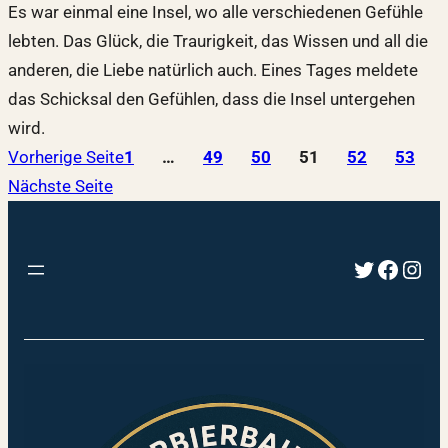
Es war einmal eine Insel, wo alle verschiedenen Gefühle
lebten. Das Glück, die Traurigkeit, das Wissen und all die
anderen, die Liebe natürlich auch. Eines Tages meldete
das Schicksal den Gefühlen, dass die Insel untergehen
wird.
Vorherige Seite
1
…
49
50
51
52
53
Nächste Seite
Twitter
Faceb
Inst