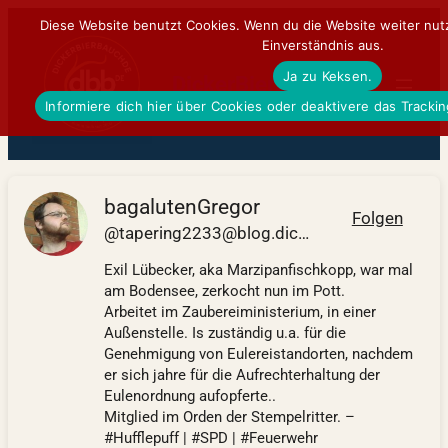
Zum
Diese Website benutzt Cookies. Wenn du die Website weiter nut
Einverständnis aus.
Inhalt
Ja zu Keksen.
springen
DickerBierBauchDE
Informiere dich hier über Cookies oder deaktivere das Tracki
bagalutenGregor
Folgen
@tapering2233@blog.dickerbierbauch.de
Exil Lübecker, aka Marzipanfischkopp, war mal
am Bodensee, zerkocht nun im Pott.
Arbeitet im Zaubereiministerium, in einer
Außenstelle. Is zuständig u.a. für die
Genehmigung von Eulereistandorten, nachdem
er sich jahre für die Aufrechterhaltung der
Eulenordnung aufopferte..
Mitglied im Orden der Stempelritter. –
#Hufflepuff | #SPD | #Feuerwehr