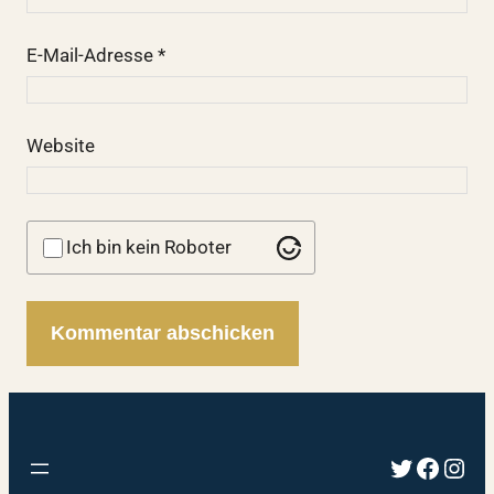
E-Mail-Adresse
*
Website
Ich bin kein Roboter
Twitter
Faceb
Inst