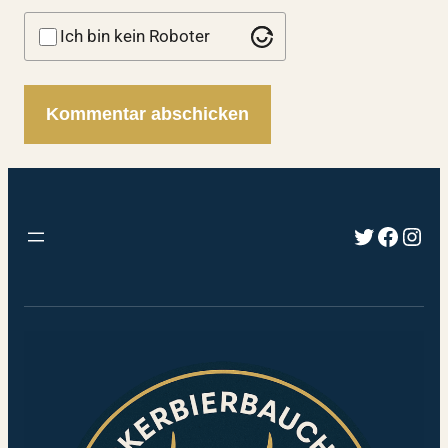
Ich bin kein Roboter
Twitter
Faceb
Inst