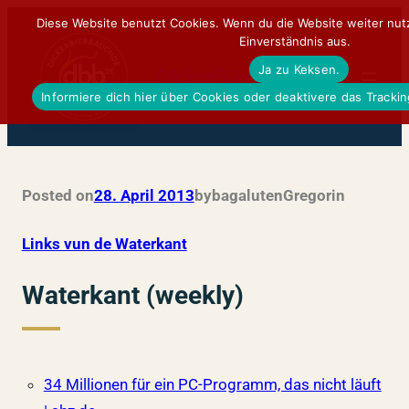
Zum
Diese Website benutzt Cookies. Wenn du die Website weiter nut
Einverständnis aus.
Inhalt
Ja zu Keksen.
springen
DickerBierBauchDE
Informiere dich hier über Cookies oder deaktivere das Tracki
Posted on
28. April 2013
by
bagalutenGregor
in
Links vun de Waterkant
Waterkant (weekly)
34 Millionen für ein PC-Programm, das nicht läuft