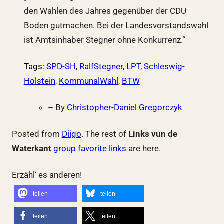
den Wahlen des Jahres gegenüber der CDU
Boden gutmachen. Bei der Landesvorstandswahl
ist Amtsinhaber Stegner ohne Konkurrenz.“
Tags
:
SPD-SH
,
RalfStegner
,
LPT
,
Schleswig-
Holstein
,
KommunalWahl
,
BTW
– By
Christopher-Daniel Gregorczyk
Posted from
Diigo
. The rest of
Links vun de
Waterkant
group favorite links
are here.
Erzähl‘ es anderen!
teilen
teilen
teilen
teilen