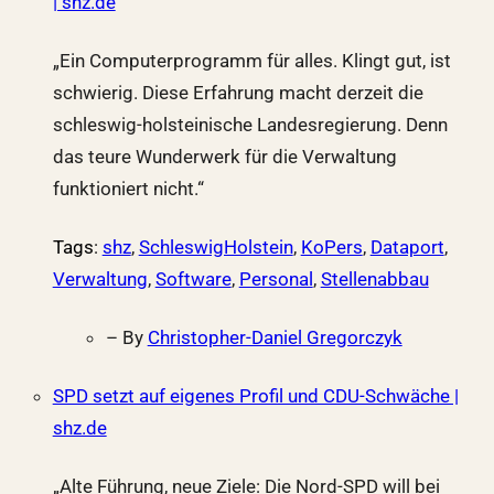
| shz.de
„Ein Computerprogramm für alles. Klingt gut, ist
schwierig. Diese Erfahrung macht derzeit die
schleswig-holsteinische Landesregierung. Denn
das teure Wunderwerk für die Verwaltung
funktioniert nicht.“
Tags
:
shz
,
SchleswigHolstein
,
KoPers
,
Dataport
,
Verwaltung
,
Software
,
Personal
,
Stellenabbau
– By
Christopher-Daniel Gregorczyk
SPD setzt auf eigenes Profil und CDU-Schwäche |
shz.de
„Alte Führung, neue Ziele: Die Nord-SPD will bei