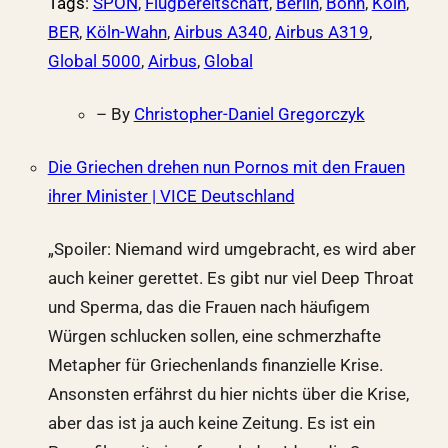
Tags
:
SPON
,
Flugbereitschaft
,
Berlin
,
Bonn
,
Köln
,
BER
,
Köln-Wahn
,
Airbus A340
,
Airbus A319
,
Global 5000
,
Airbus
,
Global
– By
Christopher-Daniel Gregorczyk
Die Griechen drehen nun Pornos mit den Frauen
ihrer Minister | VICE Deutschland
„Spoiler: Niemand wird umgebracht, es wird aber
auch keiner gerettet. Es gibt nur viel Deep Throat
und Sperma, das die Frauen nach häufigem
Würgen schlucken sollen, eine schmerzhafte
Metapher für Griechenlands finanzielle Krise.
Ansonsten erfährst du hier nichts über die Krise,
aber das ist ja auch keine Zeitung. Es ist ein