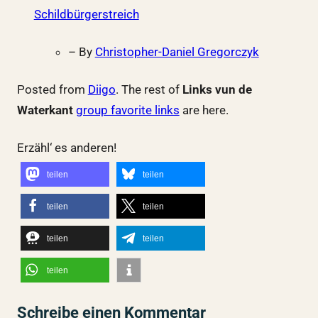
Schildbürgerstreich
– By
Christopher-Daniel Gregorczyk
Posted from
Diigo
. The rest of
Links vun de
Waterkant
group favorite links
are here.
Erzähl‘ es anderen!
teilen
teilen
teilen
teilen
teilen
teilen
teilen
Schreibe einen Kommentar