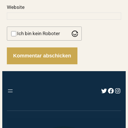
Website
Ich bin kein Roboter
Twitter
Faceb
Inst